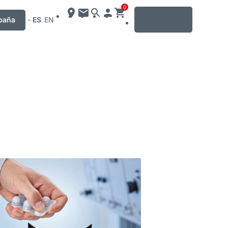
0
MENU
paña
-
ES
EN
mación