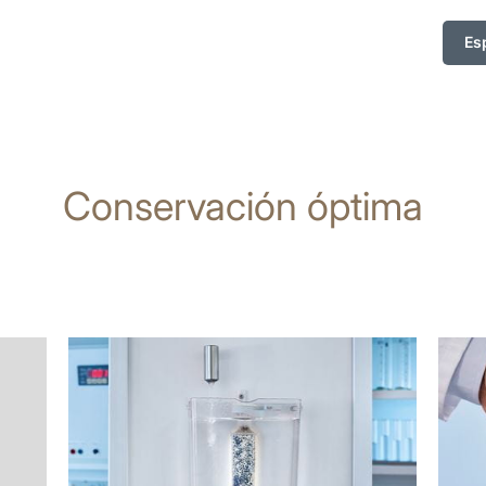
Es
Conservación óptima
más
más
información
infor